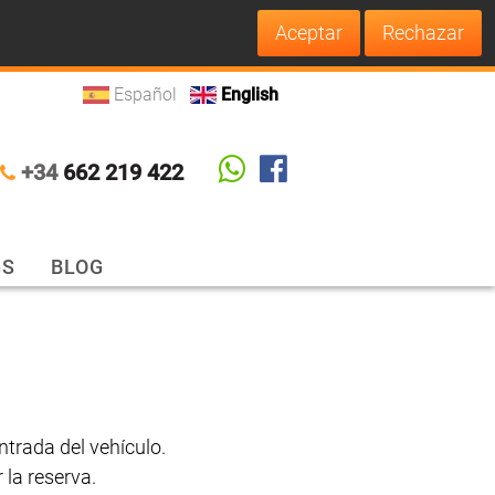
Español
English
+34
662 219 422
GS
BLOG
ntrada del vehículo.
 la reserva.