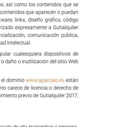
igos, así como los contenidos que se
os contenidos que aparecen o puedan
tware, links, diseño gráfico, código
torizado expresamente a Gutialquiler
rcialización, comunicación pública,
ad intelectual.
ular cualesquiera dispositivos de
 daño o inutilización del sitio Web
n el dominio
www.aparcalo.es
están
ario carece de licencia o derecho de
imiento previo de Gutialquiler 2017,
ravés de ella transmitan a terceros.