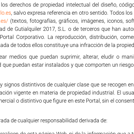
de los derechos de propiedad intelectual del diseño, cód
lo.es
, salvo expresa referencia en otro sentido. Todos l
.es/
(textos, fotografías, gráficos, imágenes, iconos, sof
idad de Gutialquiler 2017, S.L. o de terceros que han au
 Portal Corporativo. La reproducción, distribución, come
ada de todos ellos constituye una infracción de la propied
ar medios que puedan suprimir, alterar, eludir o manip
 que puedan estar instalados y que comporten un riesgo o
 signos distintivos de cualquier clase que se recogen e
ación vigente en materia de propiedad industrial. El usu
ial o distintivo que figure en este Portal, sin el consent
rada de cualquier responsabilidad derivada de:
realicen de esta página Web, ni de la información que a t