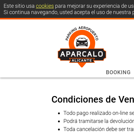
Este sitio usa
cookies
para mejorar su experiencia de uso
Si continua navegando, usted acepta el uso de nuestra p
BOOKING
Condiciones de Ven
Todo pago realizado on-line se
Podrá tramitarse la devolución
Toda cancelación debe ser trami