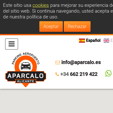
Este sitio usa
cookies
para mejorar su experiencia d
del sitio web.
Si continua navegando, usted acepta e
de nuestra política de uso.
Español
E
info@aparcalo.es
+34
662 219 422